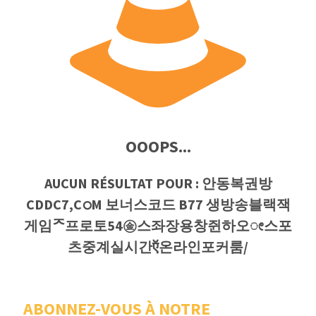
OOOPS...
AUCUN RÉSULTAT POUR : 안동복권방
CDDC7,CഠM 보너스코드 B77 생방송블랙잭
게임ᄌ프로토54㊎스좌장용창쥔하오ೕ스포
츠중계실시간ऍ온라인포커룸/
ABONNEZ-VOUS À NOTRE