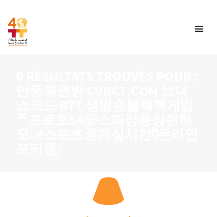
0 RÉSULTATS TROUVÉS POUR :
안동복권방 CDDC7,CഠM 보너
스코드 B77 생방송블랙잭게임
ᄌ프로토54㊎스좌장용창쥔하
오ೕ스포츠중계실시간ऍ온라인
포커룸/