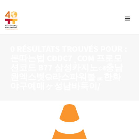
0 RÉSULTATS TROUVÉS POUR :
돈따는법 CDDC7ͺCOM 프로모
션코드 B77 삼성카지노ః충남
원엑스벳ଇ라스파워볼ᇎ한화
야구예매ヶ성남바둑이/