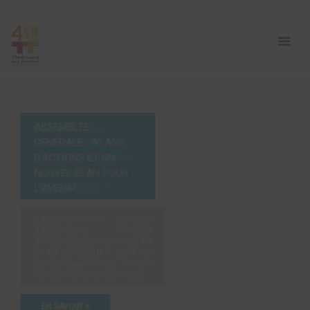
ASSEMBLÉE
GÉNÉRALE : 40 ANS
D’ACTIONS ET UN
NOUVEL ÉLAN POUR
L’AVENIR
L’Assemblée générale
d’Electriciens sans
frontières s’est tenue les 15
et 16 juin 2026 à Lyon. Ce
rendez-vous annuel a réuni
les secrétariats régionaux,...
EN SAVOIR +