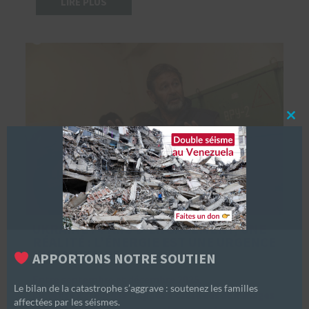
LIRE PLUS
Clo
this
mod
UKRAINE : 4 ANS D’ENGAGEMENT, UNE
RÉALITÉ : L’ÉNERGIE EST UNE URGENCE
HUMANITAIRE
APPORTONS NOTRE SOUTIEN
Entre septembre et décembre 2025,
Le bilan de la catastrophe s’aggrave : soutenez les familles
l’intensification des frappes a causé des dommages
affectées par les séismes.