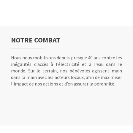
L’ACCÈS
PUISER
METTRE
À
LA
UNE
EN
NOTRE COMBAT
L’ACCÈS
L’ÉLECTRICITÉ
LUMIÈRE
EAU
PLACE
L’ACCÈS
L’ACCÈS
À
PERMET
PARTICIPE
CLAIRE
UN
À
À
L’ÉLECTRICITÉ
L’OUVERTURE
LA
À
PERMET
SYSTÈME
L’ÉLECTRICITÉ
L’ÉLECTRICITÉ
PERMET
DE
LUMIÈRE
LA
DE
DE
PERMET
PERMET
Nous nous mobilisons depuis presque 40 ans contre les
LA
COMMERCES
PERMET
VIE
RÉDUIRE
POMPAGE
DE
LE
inégalités d’accès à l’électricité et à l’eau dans le
CONSERVATION
UNE
LA
SOCIALE
LE
POUR
FAIRE
DÉVELOPPEMENT
monde. Sur le terrain, nos bénévoles agissent main
DES
FOIS
SÉCURISATION
DU
RISQUE
ASSURER
ÉMERGER
D’ACTIVITÉS
dans la main avec les acteurs locaux, afin de maximiser
VACCINS
LA
DES
VILLAGE
DE
LA
DES
GÉNÉRATRICES
l’impact de nos actions et d’en assurer la pérennité.
AU
NUIT
LIEUX
EN
MALADIES
SÉCURITÉ
ACTIVITÉS
DE
FRAIS
TOMBÉE
PUBLICS
SOIRÉE
HYDRIQUES
ALIMENTAIRE
ÉCONOMIQUES
REVENUS