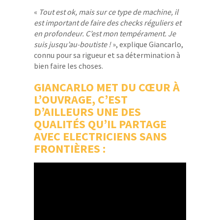
«
Tout est ok, mais sur ce type de machine, il
est important de faire des checks réguliers et
en profondeur. C’est mon tempérament. Je
suis jusqu’au-boutiste !
», explique Giancarlo,
connu pour sa rigueur et sa détermination à
bien faire les choses.
GIANCARLO MET DU CŒUR À
L’OUVRAGE, C’EST
D’AILLEURS UNE DES
QUALITÉS QU’IL PARTAGE
AVEC ELECTRICIENS SANS
FRONTIÈRES :