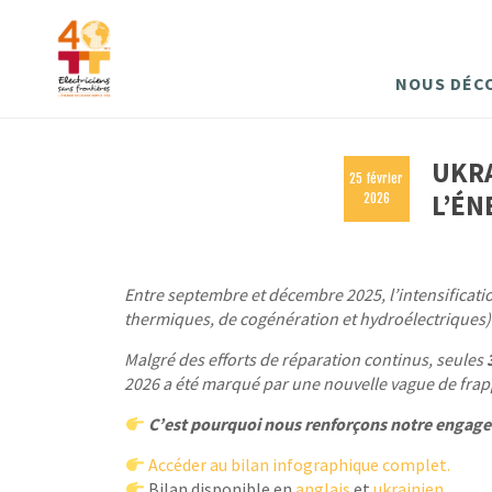
NOUS DÉC
UKRA
25 février
L’ÉN
2026
Entre septembre et décembre 2025, l’intensificat
thermiques, de cogénération et hydroélectriques)
Malgré des efforts de réparation continus, seules
2026 a été marqué par une nouvelle vague de frap
C’est pourquoi nous renforçons notre engageme
Accéder au bilan infographique complet.
Bilan disponible en
anglais
et
ukrainien.