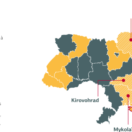
 à
s
s
r
,