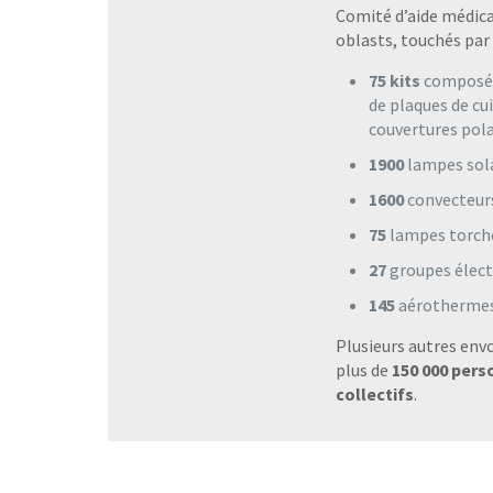
Comité d’aide médica
oblasts, touchés par 
75 kits
composés 
de plaques de cu
couvertures pola
1900
lampes sola
1600
convecteur
75
lampes torch
27
groupes électr
145
aérotherme
Plusieurs autres envo
plus de
150 000 per
collectifs
.