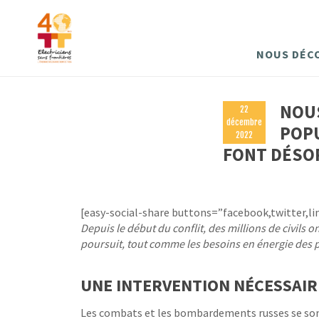
NOUS DÉC
NOU
22
décembre
POPU
2022
FONT DÉSOR
[easy-social-share buttons=”facebook,twitter,li
Depuis le début du conflit, des millions de civils o
poursuit, tout comme les besoins en énergie des 
UNE INTERVENTION NÉCESSAIR
Les combats et les bombardements russes se sont i