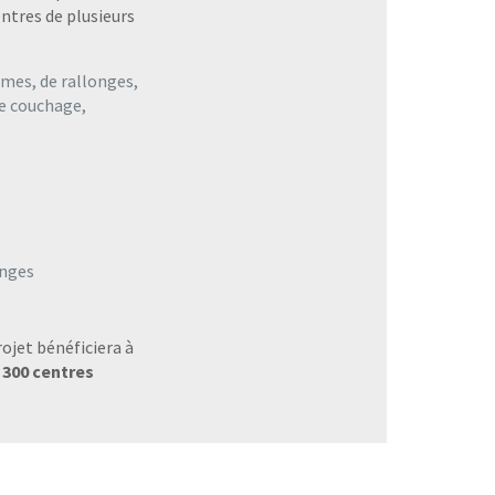
ntres de plusieurs
mes, de rallonges,
de couchage,
onges
ojet bénéficiera à
e
300 centres