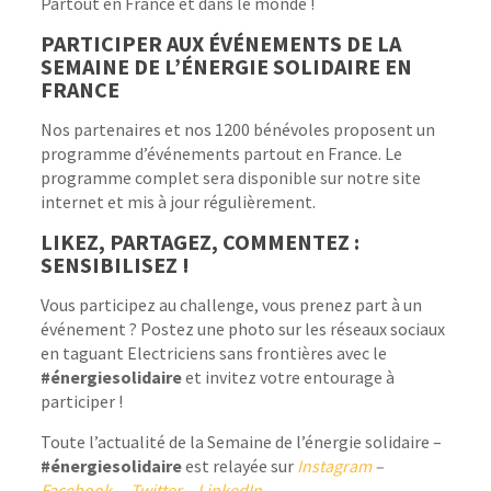
Partout en France et dans le monde !
PARTICIPER AUX
É
V
É
NEMENTS DE LA
SEMAINE DE L’
É
NERGIE SOLIDAIRE EN
FRANCE
Nos partenaires et nos 1200 bénévoles proposent un
programme d’événements partout en France. Le
programme complet sera disponible sur notre site
internet et mis à jour régulièrement.
LIKEZ, PARTAGEZ, COMMENTEZ :
SENSIBILISEZ !
Vous participez au challenge, vous prenez part à un
événement ? Postez une photo sur les réseaux sociaux
en taguant Electriciens sans frontières avec le
#énergiesolidaire
et invitez votre entourage à
participer !
Toute l’actualité de la Semaine de l’énergie solidaire –
#énergiesolidaire
est relayée sur
Instagram
–
Facebook
–
Twitter
–
LinkedIn