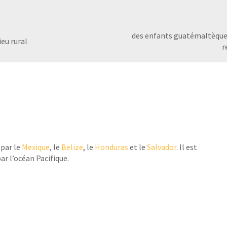
des enfants guatémaltèques
ieu rural
r
 par le
Mexique
, le
Belize
, le
Honduras
et le
Salvador
. Il est
ar l’océan Pacifique.