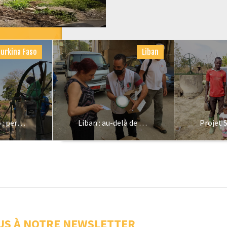
Burkina Faso
Liban
Burkina Faso : permettre l’autosuffisance du Lycée Saint Robert Bellarmin
Liban : au-delà de l’urgence
US À NOTRE NEWSLETTER