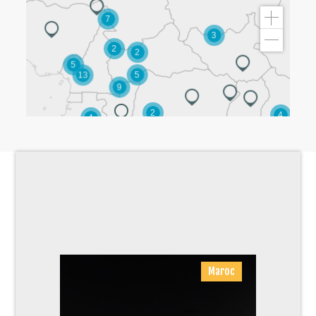
26
7
3
53
2
2
5
5
13
9
2
4
4
6
7
5
3
3
2
NOS PROJETS
2
Maroc